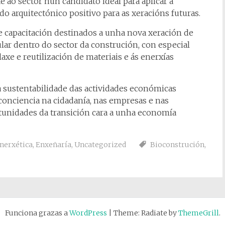
e ao sector nun candidato ideal para aplicar a
o arquitectónico positivo para as xeracións futuras.
 capacitación destinados a unha nova xeración de
lar dentro do sector da construción, con especial
axe e reutilización de materiais e ás enerxías
a sustentabilidade das actividades económicas
 conciencia na cidadanía, nas empresas e nas
tunidades da transición cara a unha economía
enerxética
,
Enxeñaría
,
Uncategorized
Bioconstrución
,
Funciona grazas a
WordPress
|
Theme: Radiate by
ThemeGrill
.