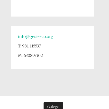
info@gest-eco.org
T. 981 115537
M. 630893302
Galego