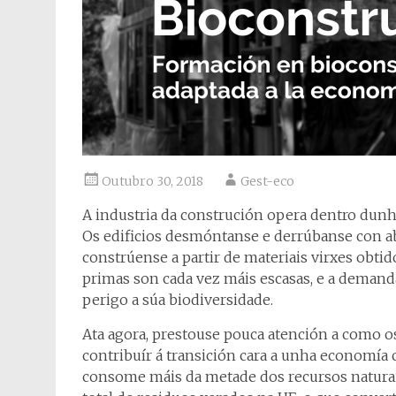
Outubro 30, 2018
Gest-eco
A industria da construción opera dentro dunha
Os edificios desmóntanse e derrúbanse con ab
constrúense a partir de materiais virxes obtid
primas son cada vez máis escasas, e a demand
perigo a súa biodiversidade.
Ata agora, prestouse pouca atención a como o
contribuír á transición cara a unha economía c
consome máis da metade dos recursos naturai