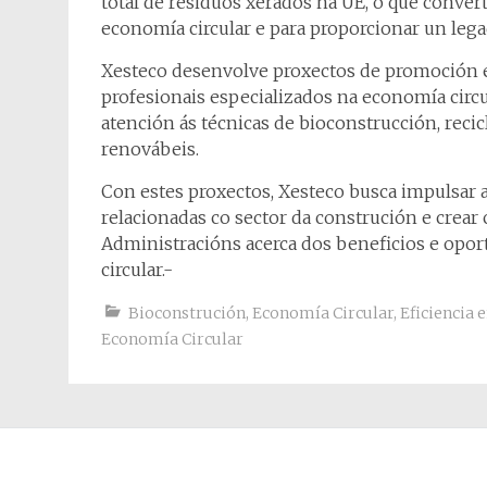
total de residuos xerados na UE, o que convert
economía circular e para proporcionar un legad
Xesteco desenvolve proxectos de promoción e
profesionais especializados na economía circu
atención ás técnicas de bioconstrucción, recicl
renovábeis.
Con estes proxectos, Xesteco busca impulsar 
relacionadas co sector da construción e crear
Administracións acerca dos beneficios e opor
circular.-
Bioconstrución
,
Economía Circular
,
Eficiencia 
Economía Circular