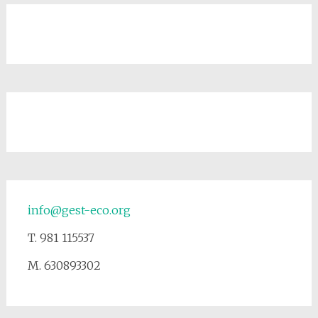
info@gest-eco.org
T. 981 115537
M. 630893302