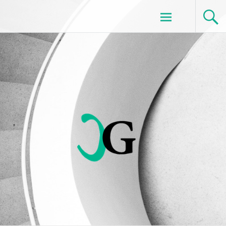
Ir ao contido
Gest-eco. Enxeñaría